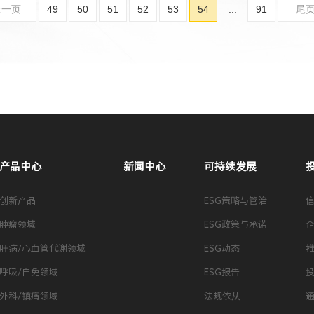
上一页
49
50
51
52
53
54
...
91
尾
产品中心
新闻中心
可持续发展
创新产品
ESG策略与管治
肿瘤领域
ESG政策与承诺
肝病/心血管代谢领域
ESG动态
呼吸/自免领域
ESG报告
外科/镇痛领域
法规依从